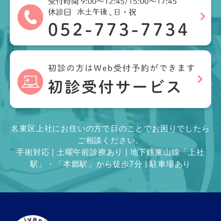
名東区上社にお住いの方で目のことでお困りでしたら
ご相談ください。
手術対応 | 土曜午前診療あり | 地下鉄東山線「上社
駅」・「本郷駅」から徒歩7分 | 駐車場あり