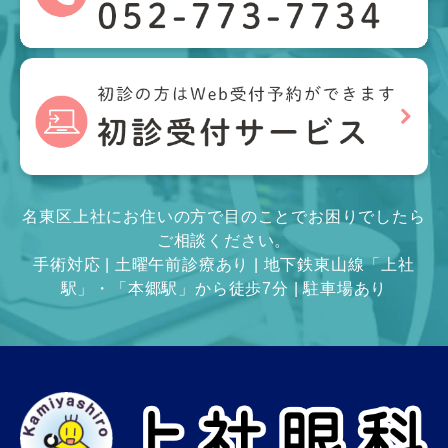
名東区上社にお住いの方で目のことでお困りでしたら
ご相談ください。
手術対応 | 土曜午前診療あり | 地下鉄東山線「上社
駅」・「本郷駅」から徒歩7分 | 駐車場あり