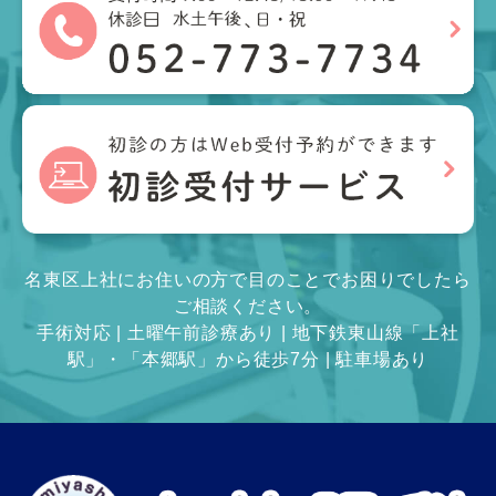
名東区上社にお住いの方で目のことでお困りでしたら
ご相談ください。
手術対応 | 土曜午前診療あり | 地下鉄東山線「上社
駅」・「本郷駅」から徒歩7分 | 駐車場あり