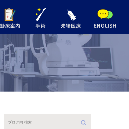
診療案内
手術
先端医療
ENGLISH
般眼科
手術内容について
自由診療
児眼科
翼状片手術
メディカルサプリ
術
眼瞼下垂手術
レルギー検査
硝子体注射
防接種
緑内障レーザー
（SLT）
手術の流れ