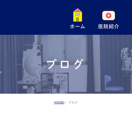
ホーム
医院紹介
一
小
ブログ
手
ア
予
HOME
ブログ