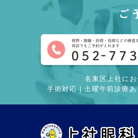
ご
名東区上社に
手術対応 | 土曜午前診療