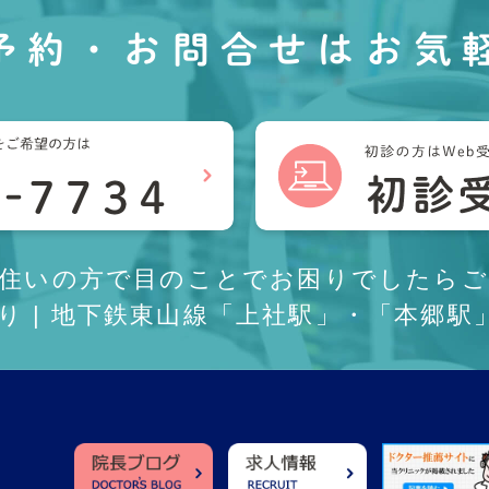
予約・お問合せは
お気
お住いの方で目のことでお困りでしたらご
あり | 地下鉄東山線「上社駅」・「本郷駅」