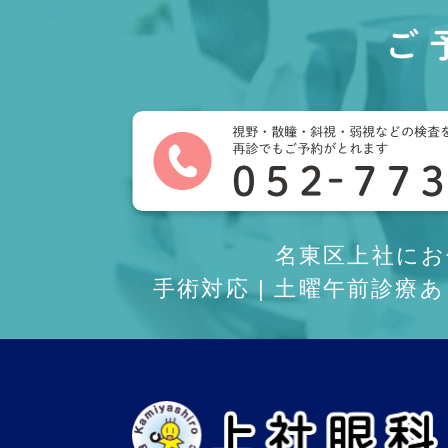
ご
名東区上社に
手術対応 | 土曜午前診療