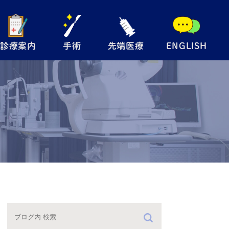
診療案内
手術
先端医療
ENGLISH
般眼科
手術内容について
自由診療
児眼科
翼状片手術
メディカルサプリ
術
眼瞼下垂手術
レルギー検査
硝子体注射
防接種
緑内障レーザー
（SLT）
手術の流れ