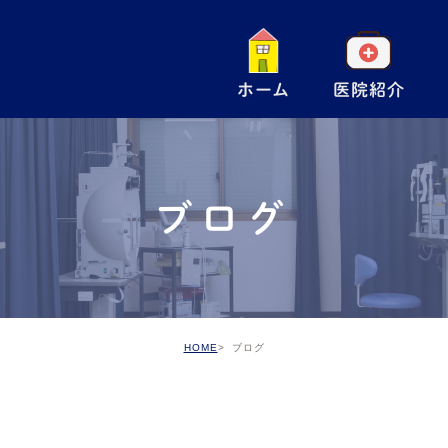
ホーム
医院紹介
一
小
ブログ
手
ア
予
HOME
ブログ