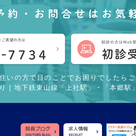
予約・お問合せは
お気
お住いの方で目のことでお困りでしたらご
あり | 地下鉄東山線「上社駅」・「本郷駅」