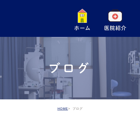
ホーム
医院紹介
一
小
ブログ
手
ア
予
HOME
ブログ