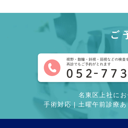
ご
名東区上社に
手術対応 | 土曜午前診療