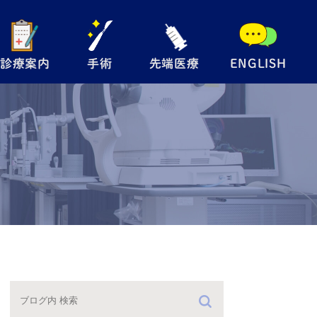
診療案内
手術
先端医療
ENGLISH
般眼科
手術内容について
自由診療
児眼科
翼状片手術
メディカルサプリ
術
眼瞼下垂手術
レルギー検査
硝子体注射
防接種
緑内障レーザー
（SLT）
手術の流れ