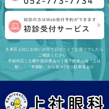
名東区上社にお住いの方で目のことでお困りでしたら
ご相談ください。
手術対応 | 土曜午前診療あり | 地下鉄東山線「上社
駅」・「本郷駅」から徒歩7分 | 駐車場あり