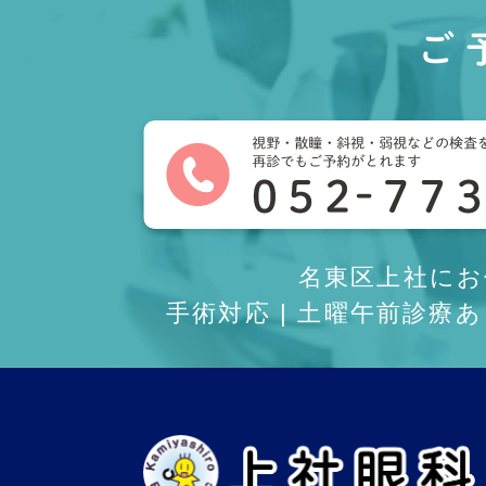
ご
名東区上社に
手術対応 | 土曜午前診療