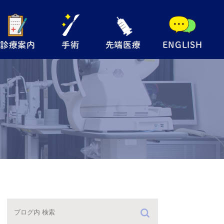
診療案内
手術
先端医療
ENGLISH
般眼科
手術内容について
自由診療
児眼科
翼状片手術
メディカルサプリ
術
眼瞼下垂手術
レルギー検査
硝子体注射
防接種
緑内障レーザー
（SLT）
手術の流れ