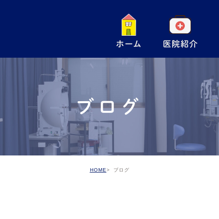
ホーム
医院紹介
一
小
ブログ
手
ア
予
HOME
ブログ