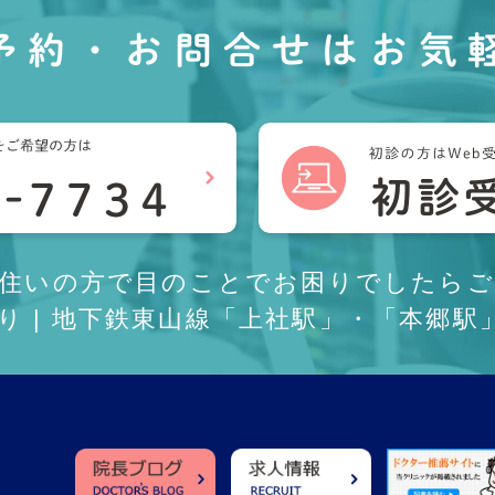
予約・お問合せは
お気
お住いの方で目のことでお困りでしたらご
あり | 地下鉄東山線「上社駅」・「本郷駅」