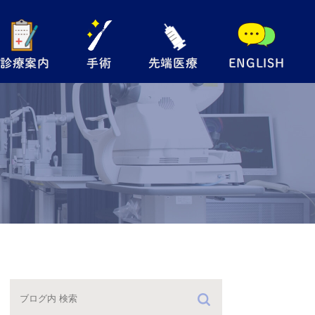
診療案内
手術
先端医療
ENGLISH
般眼科
手術内容について
自由診療
児眼科
翼状片手術
メディカルサプリ
術
眼瞼下垂手術
レルギー検査
硝子体注射
防接種
緑内障レーザー
（SLT）
手術の流れ