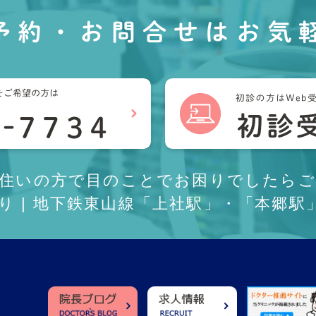
予約・お問合せは
お気
お住いの方で目のことでお困りでしたらご
あり | 地下鉄東山線「上社駅」・「本郷駅」