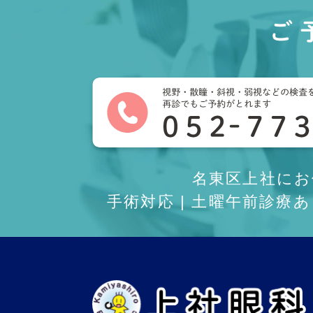
ご
名東区上社に
手術対応 | 土曜午前診療