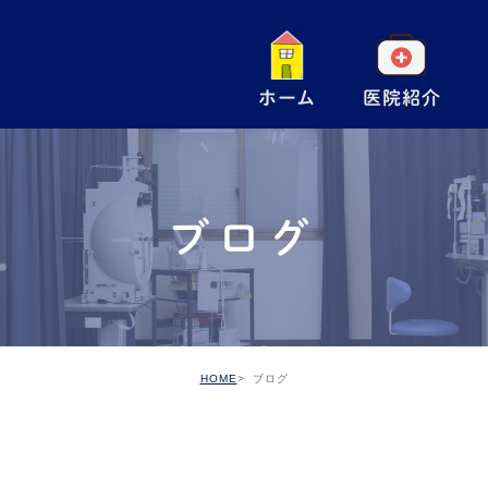
ホーム
医院紹介
一
小
ブログ
手
ア
予
HOME
ブログ