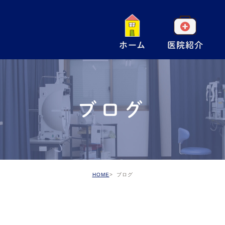
ホーム
医院紹介
一
小
ブログ
手
ア
予
HOME
ブログ