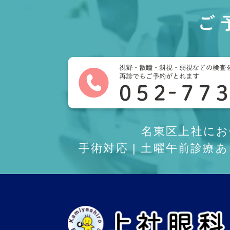
ご
名東区上社に
手術対応 | 土曜午前診療