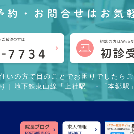
予約・お問合せは
お気
お住いの方で目のことでお困りでしたらご
あり | 地下鉄東山線「上社駅」・「本郷駅」