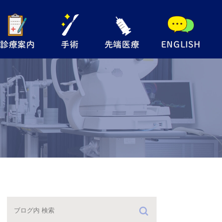
診療案内
手術
先端医療
ENGLISH
般眼科
手術内容について
自由診療
児眼科
翼状片手術
メディカルサプリ
術
眼瞼下垂手術
レルギー検査
硝子体注射
防接種
緑内障レーザー
（SLT）
手術の流れ