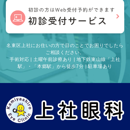
名東区上社にお住いの方で目のことでお困りでしたら
ご相談ください。
手術対応 | 土曜午前診療あり | 地下鉄東山線「上社
駅」・「本郷駅」から徒歩7分 | 駐車場あり