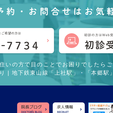
予約・お問合せは
お気
お住いの方で目のことでお困りでしたらご
あり | 地下鉄東山線「上社駅」・「本郷駅」