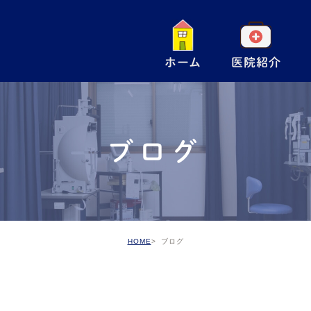
ホーム
医院紹介
一
小
ブログ
手
ア
予
HOME
ブログ