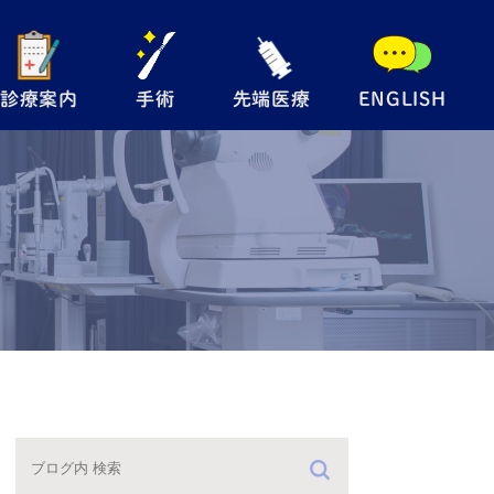
診療案内
手術
先端医療
ENGLISH
般眼科
手術内容について
自由診療
児眼科
翼状片手術
メディカルサプリ
術
眼瞼下垂手術
レルギー検査
硝子体注射
防接種
緑内障レーザー
（SLT）
手術の流れ