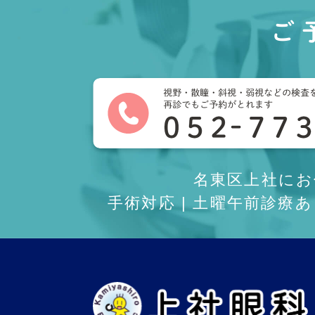
ご
名東区上社に
手術対応 | 土曜午前診療