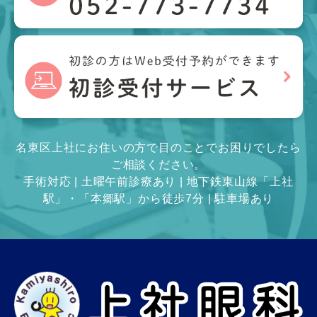
名東区上社にお住いの方で目のことでお困りでしたら
ご相談ください。
手術対応 | 土曜午前診療あり | 地下鉄東山線「上社
駅」・「本郷駅」から徒歩7分 | 駐車場あり