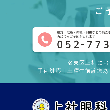
ご
名東区上社に
手術対応 | 土曜午前診療