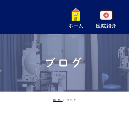
ホーム
医院紹介
一
小
ブログ
手
ア
予
HOME
ブログ