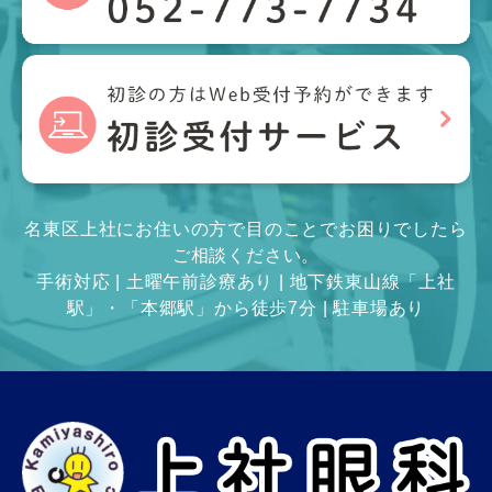
名東区上社にお住いの方で目のことでお困りでしたら
ご相談ください。
手術対応 | 土曜午前診療あり | 地下鉄東山線「上社
駅」・「本郷駅」から徒歩7分 | 駐車場あり