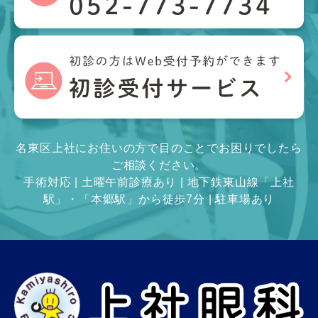
名東区上社にお住いの方で目のことでお困りでしたら
ご相談ください。
手術対応 | 土曜午前診療あり | 地下鉄東山線「上社
駅」・「本郷駅」から徒歩7分 | 駐車場あり