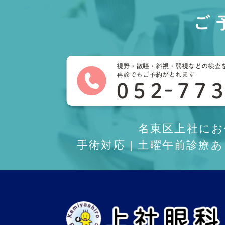
ご
名東区上社に
手術対応 | 土曜午前診療