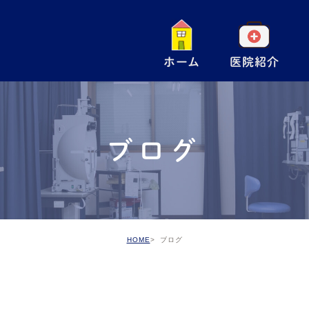
ホーム
医院紹介
一
小
ブログ
手
ア
予
HOME
ブログ