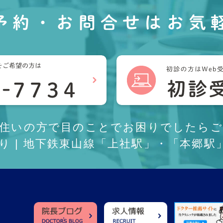
予約・お問合せは
お気
お住いの方で目のことでお困りでしたらご
あり | 地下鉄東山線「上社駅」・「本郷駅」