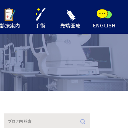
診療案内
手術
先端医療
ENGLISH
般眼科
手術内容について
自由診療
児眼科
翼状片手術
メディカルサプリ
術
眼瞼下垂手術
レルギー検査
硝子体注射
防接種
緑内障レーザー
（SLT）
手術の流れ