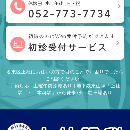
名東区上社にお住いの方で目のことでお困りでしたら
ご相談ください。
手術対応 | 土曜午前診療あり | 地下鉄東山線「上社
駅」・「本郷駅」から徒歩7分 | 駐車場あり