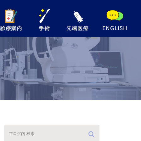
診療案内
手術
先端医療
ENGLISH
般眼科
手術内容について
自由診療
児眼科
翼状片手術
メディカルサプリ
術
眼瞼下垂手術
レルギー検査
硝子体注射
防接種
緑内障レーザー
（SLT）
手術の流れ