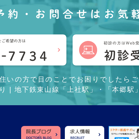
予約・お問合せは
お気
お住いの方で目のことでお困りでしたらご
あり | 地下鉄東山線「上社駅」・「本郷駅」