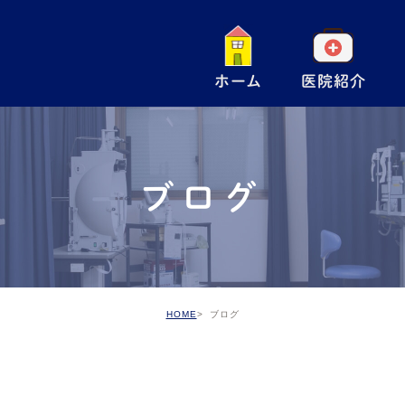
ホーム
医院紹介
一
小
ブログ
手
ア
予
HOME
ブログ