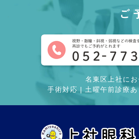
ご
名東区上社に
手術対応 | 土曜午前診療