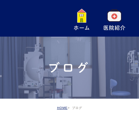
ホーム
医院紹介
一
小
ブログ
手
ア
予
HOME
ブログ