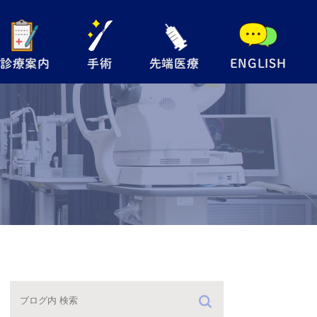
診療案内
手術
先端医療
ENGLISH
般眼科
手術内容について
自由診療
児眼科
翼状片手術
メディカルサプリ
術
眼瞼下垂手術
レルギー検査
硝子体注射
防接種
緑内障レーザー
（SLT）
手術の流れ