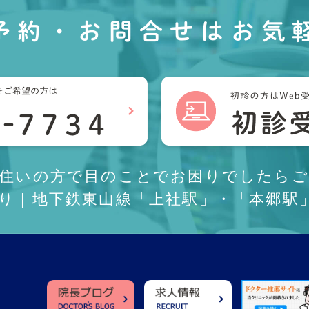
予約・お問合せは
お気
お住いの方で目のことでお困りでしたらご
あり | 地下鉄東山線「上社駅」・「本郷駅」