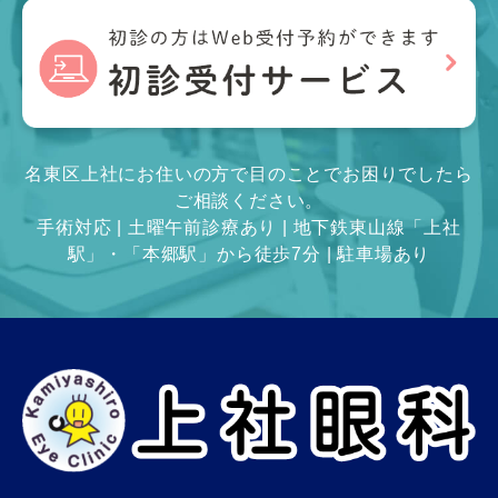
名東区上社にお住いの方で目のことでお困りでしたら
ご相談ください。
手術対応 | 土曜午前診療あり | 地下鉄東山線「上社
駅」・「本郷駅」から徒歩7分 | 駐車場あり