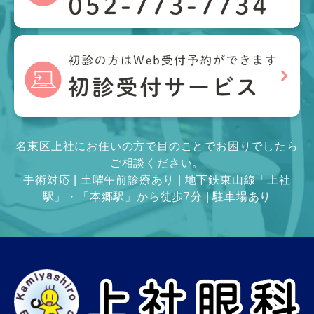
名東区上社にお住いの方で目のことでお困りでしたら
ご相談ください。
手術対応 | 土曜午前診療あり | 地下鉄東山線「上社
駅」・「本郷駅」から徒歩7分 | 駐車場あり