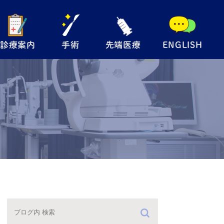
診療案内
手術
先端医療
ENGLISH
般眼科
手術内容について
自由診療
児眼科
翼状片手術
メディカルサプリ
術
眼瞼下垂手術
レルギー検査
硝子体注射
防接種
緑内障レーザー
（SLT）
手術の流れ