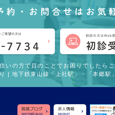
予約・お問合せは
お気
お住いの方で目のことでお困りでしたらご
あり | 地下鉄東山線「上社駅」・「本郷駅」