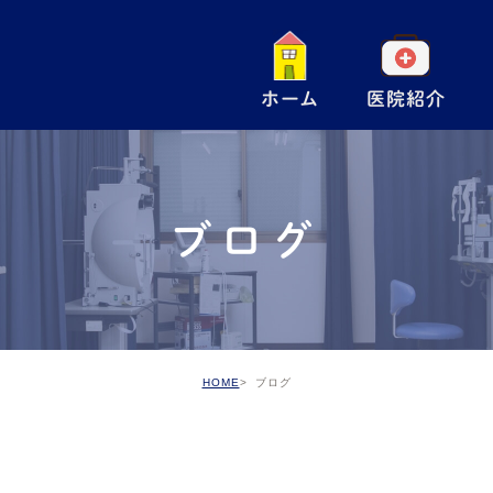
ホーム
医院紹介
一
小
ブログ
手
ア
予
HOME
ブログ