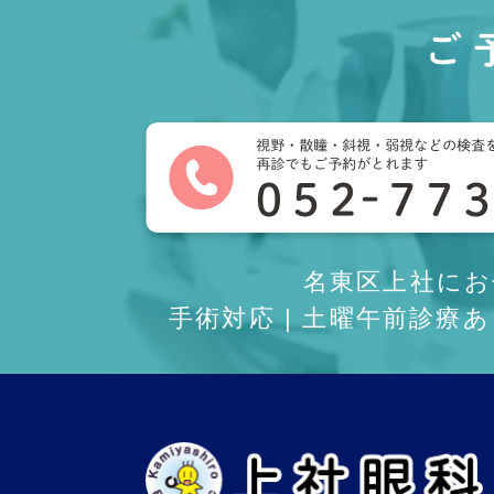
ご
名東区上社に
手術対応 | 土曜午前診療