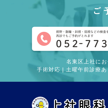
ご
名東区上社に
手術対応 | 土曜午前診療