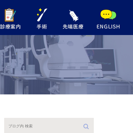
診療案内
手術
先端医療
ENGLISH
般眼科
手術内容について
自由診療
児眼科
翼状片手術
メディカルサプリ
術
眼瞼下垂手術
レルギー検査
硝子体注射
防接種
緑内障レーザー
（SLT）
手術の流れ