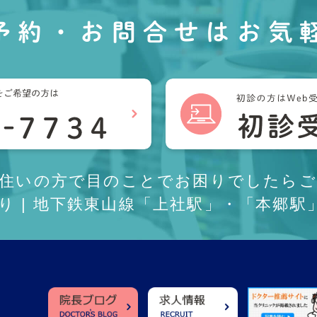
予約・お問合せは
お気
お住いの方で目のことでお困りでしたらご
あり | 地下鉄東山線「上社駅」・「本郷駅」