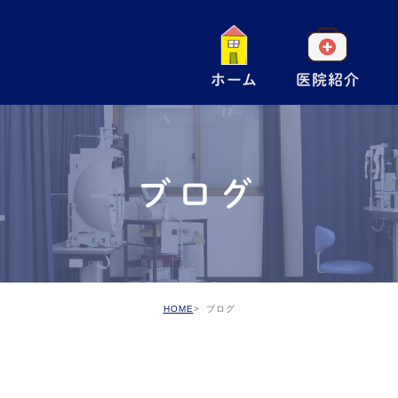
ホーム
医院紹介
一
小
ブログ
手
ア
予
HOME
ブログ