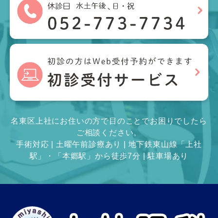
名東区上社にお住いの方で目のことでお困りでしたら
ご相談ください。
手術対応 | 土曜午前診療あり | 地下鉄東山線「上社
駅」・「本郷駅」から徒歩7分 | 駐車場あり