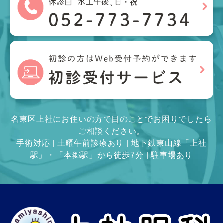
名東区上社にお住いの方で目のことでお困りでしたら
ご相談ください。
手術対応 | 土曜午前診療あり | 地下鉄東山線「上社
駅」・「本郷駅」から徒歩7分 | 駐車場あり