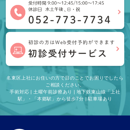
名東区上社にお住いの方で目のことでお困りでしたら
ご相談ください。
手術対応 | 土曜午前診療あり | 地下鉄東山線「上社
駅」・「本郷駅」から徒歩7分 | 駐車場あり