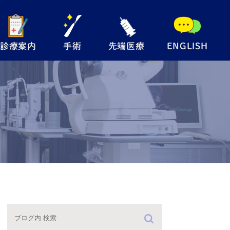
診療案内
手術
先端医療
ENGLISH
般眼科
手術内容について
自由診療
児眼科
翼状片手術
メディカルサプリ
術
眼瞼下垂手術
レルギー検査
硝子体注射
防接種
緑内障レーザー
（SLT）
手術の流れ