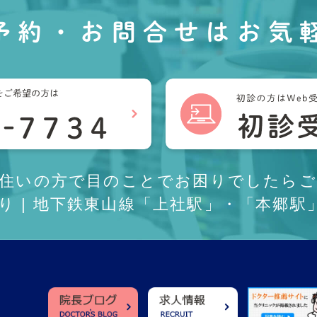
予約・お問合せは
お気
お住いの方で目のことでお困りでしたらご
あり | 地下鉄東山線「上社駅」・「本郷駅」