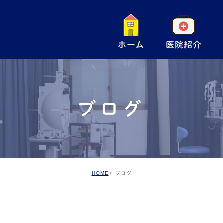
ホーム
医院紹介
一
小
ブログ
手
ア
予
HOME
ブログ