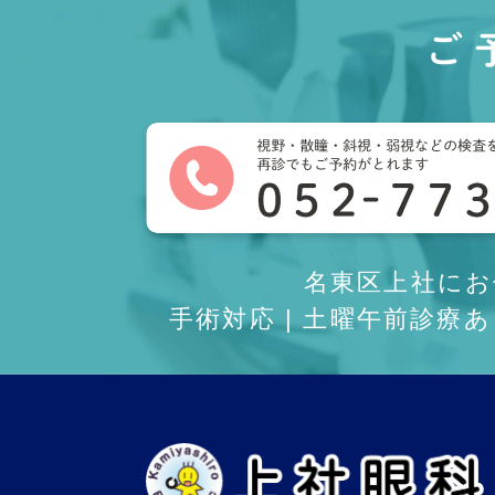
ご
名東区上社に
手術対応 | 土曜午前診療