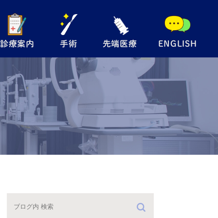
診療案内
手術
先端医療
ENGLISH
般眼科
手術内容について
自由診療
児眼科
翼状片手術
メディカルサプリ
術
眼瞼下垂手術
レルギー検査
硝子体注射
防接種
緑内障レーザー
（SLT）
手術の流れ