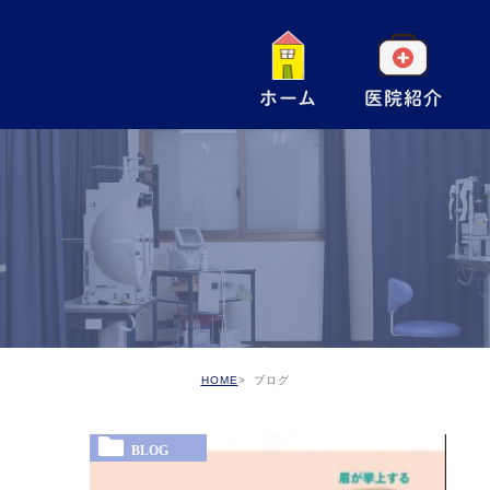
ホーム
医院紹介
一
小
手
ア
予
HOME
ブログ
BLOG