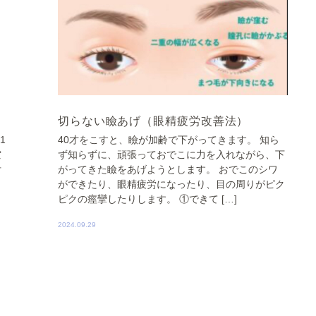
切らない瞼あげ（眼精疲労改善法）
1
40才をこすと、瞼が加齢で下がってきます。 知ら
空
ず知らずに、頑張っておでこに力を入れながら、下
付
がってきた瞼をあげようとします。 おでこのシワ
ができたり、眼精疲労になったり、目の周りがピク
ピクの痙攣したりします。 ①できて […]
2024.09.29