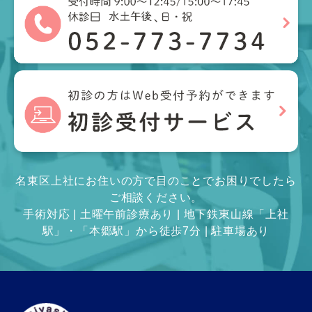
名東区上社にお住いの方で目のことでお困りでしたら
ご相談ください。
手術対応 | 土曜午前診療あり | 地下鉄東山線「上社
駅」・「本郷駅」から徒歩7分 | 駐車場あり